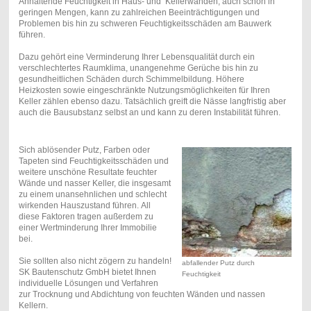
Anhaltende Feuchtigkeit in Haus- und Kellerwänden, auch schon in
geringen Mengen, kann zu zahlreichen Beeinträchtigungen und
Problemen bis hin zu schweren Feuchtigkeitsschäden am Bauwerk
führen.
Dazu gehört eine Verminderung Ihrer Lebensqualität durch ein
verschlechtertes Raumklima, unangenehme Gerüche bis hin zu
gesundheitlichen Schäden durch Schimmelbildung. Höhere
Heizkosten sowie eingeschränkte Nutzungsmöglichkeiten für Ihren
Keller zählen ebenso dazu. Tatsächlich greift die Nässe langfristig aber
auch die Bausubstanz selbst an und kann zu deren Instabilität führen.
Sich ablösender Putz, Farben oder
Tapeten sind Feuchtigkeitsschäden und
weitere unschöne Resultate feuchter
Wände und nasser Keller, die insgesamt
zu einem unansehnlichen und schlecht
wirkenden Hauszustand führen.
All
diese Faktoren tragen außerdem zu
einer Wertminderung Ihrer Immobilie
bei.
Sie sollten also nicht zögern zu handeln!
abfallender Putz durch
SK Bautenschutz GmbH bietet Ihnen
Feuchtigkeit
individuelle Lösungen und Verfahren
zur Trocknung und Abdichtung von feuchten Wänden und nassen
Kellern.