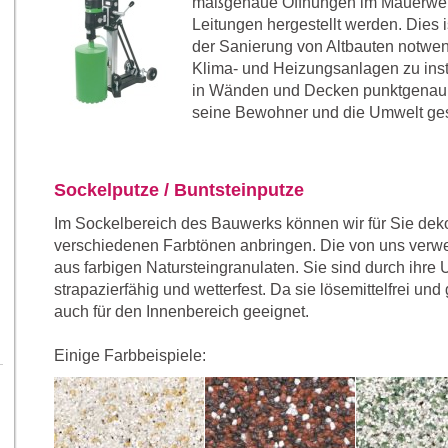
maßgenaue Öffnungen im Mauerwerk
Leitungen hergestellt werden. Dies 
der Sanierung von Altbauten notwe
Klima- und Heizungsanlagen zu inst
in Wänden und Decken punktgenau 
seine Bewohner und die Umwelt ges
Sockelputze / Buntsteinputze
Im Sockelbereich des Bauwerks können wir für Sie deko
verschiedenen Farbtönen anbringen. Die von uns verw
aus farbigen Natursteingranulaten. Sie sind durch ihre U
strapazierfähig und wetterfest. Da sie lösemittelfrei und
auch für den Innenbereich geeignet.
Einige Farbbeispiele: