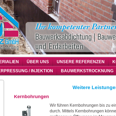
ERIALIEN
ÜBER UNS
UNSERE REFERENZEN
K
ERPRESSUNG / INJEKTION
BAUWERKSTROCKNUNG
Weitere Leistung
Kernbohrungen
Wir führen Kernbohrungen bis zu 
durch. Mittels Kernbohrungen könne