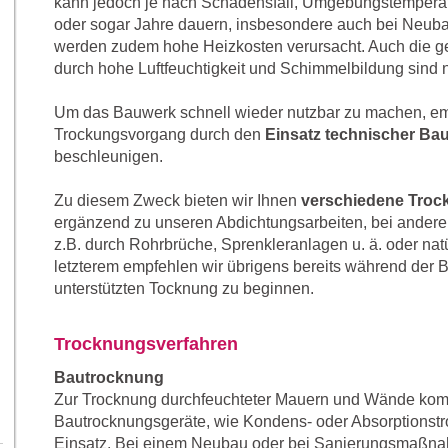
kann jedoch je nach Schadensfall, Umgebungstemperatu
oder sogar Jahre dauern, insbesondere auch bei Neuba
werden zudem hohe Heizkosten verursacht. Auch die g
durch hohe Luftfeuchtigkeit und Schimmelbildung sind 
Um das Bauwerk schnell wieder nutzbar zu machen, emp
Trockungsvorgang durch den
Einsatz technischer Ba
beschleunigen.
Zu diesem Zweck bieten wir Ihnen
verschiedene Troc
ergänzend zu unseren Abdichtungsarbeiten, bei ander
z.B. durch Rohrbrüche, Sprenkleranlagen u. ä. oder natü
letzterem empfehlen wir übrigens bereits während der 
unterstützten Tocknung zu beginnen.
Trocknungsverfahren
Bautrocknung
Zur Trocknung durchfeuchteter Mauern und Wände ko
Bautrocknungsgeräte, wie Kondens- oder Absorptionst
Einsatz. Bei einem Neubau oder bei Sanierungsmaßn