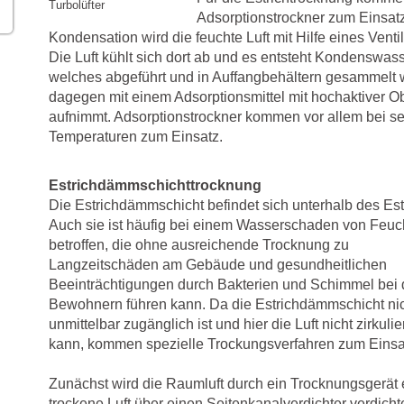
Turbolüfter
Adsorptionstrockner zum Einsatz
Kondensation wird die feuchte Luft mit Hilfe eines Venti
Die Luft kühlt sich dort ab und es entsteht Kondenswa
welches abgeführt und in Auffangbehältern gesammelt w
dagegen mit einem Adsorptionsmittel mit hochaktiver Ob
aufnimmt. Adsorptionstrockner kommen vor allem bei se
Temperaturen zum Einsatz.
Estrichdämmschichttrocknung
Die Estrichdämmschicht befindet sich unterhalb des Est
Auch sie ist häufig bei einem Wasserschaden von Feuch
betroffen, die ohne ausreichende Trocknung zu
Langzeitschäden am Gebäude und gesundheitlichen
Beeinträchtigungen durch Bakterien und Schimmel bei
Bewohnern führen kann. Da die Estrichdämmschicht ni
unmittelbar zugänglich ist und hier die Luft nicht zirkuli
kann, kommen spezielle Trockungsverfahren zum Einsa
Zunächst wird die Raumluft durch ein Trocknungsgerät e
trockene Luft über einen Seitenkanalverdichter verdicht