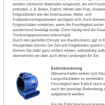
werden zahlreiche Materialen eingesetzt, die viel Feuch
enthalten, z. B. Beton, Estrich, Mörtel oder Putz. Anste
Folgearbeiten wie der Innenausbau, Maler- und
Fußbodenverlegearbeiten verzögern sich. Auch können
Folgeschäden entstehen, wenn die Feuchtigkeit vorher 
ausreichend beseitigt wurde. Denn häufig wird die Daue
Trocknungsprozesses unterschätzt.
Durch den gezielten Einsatz von Bautrocknern, ggf. in 
Heizgeräten können Sie Zeit und Folgekosten sparen! 
können Sie dafür ganz einfach mieten, selbständig au
übernehmen wir aber auch diese Leistungen für Sie.
Estrichtrocknung
Wasserschäden wirken sich häuf
Langzeitschäden zu vermeiden, 
Feuchtigkeit dem Estrich rasch
auch der jeweilige Bodenbelag s
aufgebracht werden.
Für die Estrichtrocknung komm