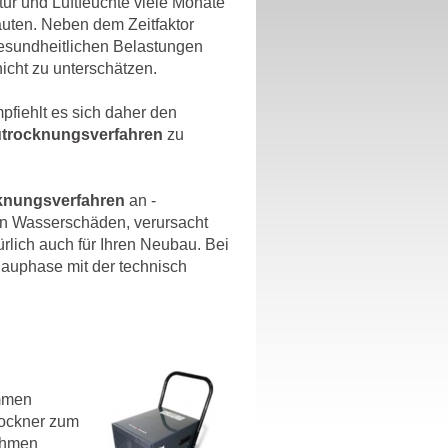
r und Luftfeuchte viele Monate
uten. Neben dem Zeitfaktor
esundheitlichen Belastungen
nicht zu unterschätzen.
fiehlt es sich daher den
utrocknungsverfahren
zu
knungsverfahren
an -
en Wasserschäden, verursacht
rlich auch für Ihren Neubau. Bei
Bauphase mit der technisch
mmen
rockner zum
ahmen