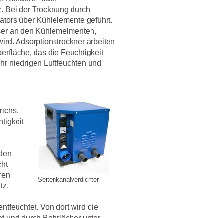
. Bei der Trocknung durch
lators über Kühlelemente geführt.
sser an den Kühlemelmenten,
ird. Adsorptionstrockner arbeiten
erfläche, das die Feuchtigkeit
hr niedrigen Luftfeuchten und
richs.
tigkeit
 den
cht
eren
Seitenkanalverdichter
tz.
ntfeuchtet. Von dort wird die
et und durch Bohrlöcher unter