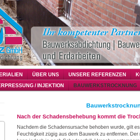
ERIALIEN
ÜBER UNS
UNSERE REFERENZEN
K
ERPRESSUNG / INJEKTION
BAUWERKSTROCKNUNG
Bauwerkstrocknu
Nach der Schadensbehebung kommt die Tro
Nachdem die Schadensursache behoben wurde, gilt es
Feuchtigkeit zügig aus dem Bauwerk zu entfernen. Der